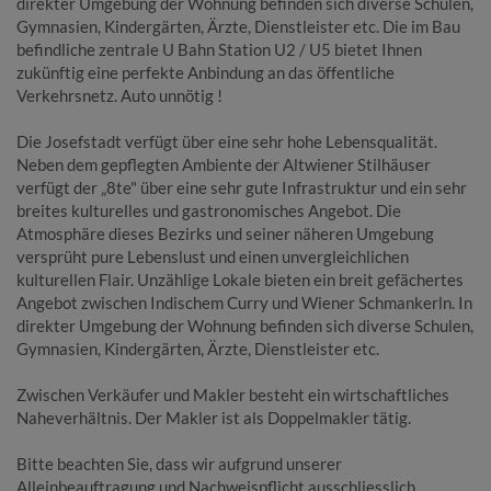
direkter Umgebung der Wohnung befinden sich diverse Schulen,
Gymnasien, Kindergärten, Ärzte, Dienstleister etc. Die im Bau
befindliche zentrale U Bahn Station U2 / U5 bietet Ihnen
zukünftig eine perfekte Anbindung an das öffentliche
Verkehrsnetz. Auto unnötig !
Die Josefstadt verfügt über eine sehr hohe Lebensqualität.
Neben dem gepflegten Ambiente der Altwiener Stilhäuser
verfügt der „8te" über eine sehr gute Infrastruktur und ein sehr
breites kulturelles und gastronomisches Angebot. Die
Atmosphäre dieses Bezirks und seiner näheren Umgebung
versprüht pure Lebenslust und einen unvergleichlichen
kulturellen Flair. Unzählige Lokale bieten ein breit gefächertes
Angebot zwischen Indischem Curry und Wiener Schmankerln. In
direkter Umgebung der Wohnung befinden sich diverse Schulen,
Gymnasien, Kindergärten, Ärzte, Dienstleister etc.
Zwischen Verkäufer und Makler besteht ein wirtschaftliches
Naheverhältnis. Der Makler ist als Doppelmakler tätig.
Bitte beachten Sie, dass wir aufgrund unserer
Alleinbeauftragung und Nachweispflicht ausschliesslich