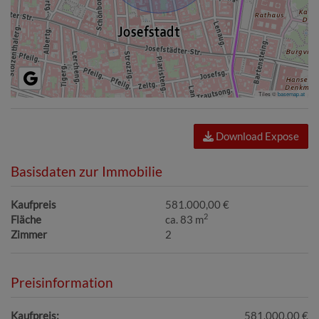
Tiles ©
basemap.at
Download Expose
Basisdaten zur Immobilie
Kaufpreis
581.000,00 €
2
Fläche
ca. 83 m
Zimmer
2
Preisinformation
Kaufpreis:
581.000,00 €