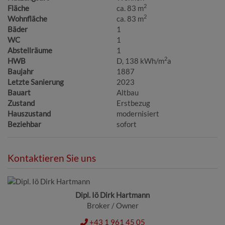
2
Fläche
ca. 83 m
2
Wohnfläche
ca. 83 m
Bäder
1
WC
1
Abstellräume
1
2
HWB
D, 138 kWh/m
a
Baujahr
1887
Letzte Sanierung
2023
Bauart
Altbau
Zustand
Erstbezug
Hauszustand
modernisiert
Beziehbar
sofort
Kontaktieren Sie uns
Dipl. Iö Dirk Hartmann
Broker / Owner
+43 1 961 45 05