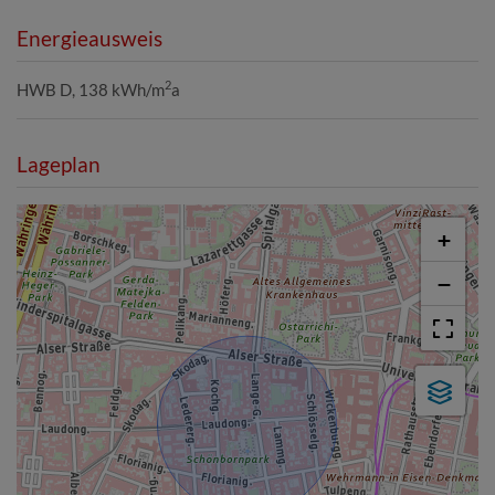
Energieausweis
2
HWB
D, 138 kWh/m
a
Lageplan
+
−