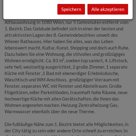
nach Sanierung - Nähe 1. Bezirk
Speichern
Alle akzeptieren
Zum Verkauf gelangt eine außergewöhnlich schöne
Altbauwohnung in 1080 Wien, nur 5 Gehminuten entfernt vom
1. Bezirk. Das Gebäude befindet sich in einer der besten und
attraktivsten Lagen des 8. Gemeindebezirkes unweit des
Wiener Rathauses. Hier haben Sie alles, was das Leben
lebenswert macht, Kultur, Kunst, Shopping und doch auch Ruhe.
Dazu haben Sie eine Wohnung, die stilvolles und großzügiges
Wohnen ermöglicht. Ca. 83 m², soeben top saniert, 4. Liftstock,
sehr hell, westseitig ausgerichtet, 2 große Zimmer, 1 separate
Küche mit Fenster ,1 Bad mit ebenerdiger Erlebnisdusche,
Waschtisch und WM Anschluss, großzügiger Vorraum mit
Fenster, separates WC mit Fenster und Abstellraum. Große
Flügeltüren, edler Parkettboden, traumhaft hohe Räume, neue
hochwertige Küche mit allen Gerätschaften, die Ihnen das
Wohnen angenehm machen. Heizung Zentralheizung Gas,
Warmwasser ebenfalls über die neue Therme.
Die fußläufige Nähe zum 1. Bezirk bietet alle Möglichkeiten, in
der City tätig zu sein oder andere Orte schnell zu erreichen. In