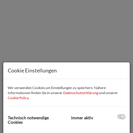
Cookie Einstellungen
Zimmer
Wir verwenden Cookies um Einstellungen zu speichern. Nähere
Informationen finden Sie in unserer
Datenschutzerklärung
und unserer
Cookie Policy
.
Beschreibung
Technisch notwendige
immer aktiv
Cookies
Einzigartiges Wohnerlebnis in Bestlage 1080 Wien - Erstbezug