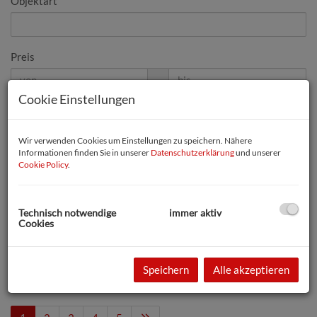
Objektart
Preis
-
Cookie Einstellungen
Zimmer
-
Wir verwenden Cookies um Einstellungen zu speichern. Nähere
Informationen finden Sie in unserer
Datenschutzerklärung
und unserer
Cookie Policy
.
Wohnfläche (von/bis)
-
Technisch notwendige
immer aktiv
Cookies
Weitere Suchoptionen
Filter zurücksetzen
Suchen
Speichern
Alle akzeptieren