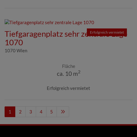
Tiefgaragenplatz sehr zentrale Lage
Erfolgreich vermietet
1070
1070 Wien
Fläche
2
ca. 10 m
Erfolgreich vermietet
1
2
3
4
5