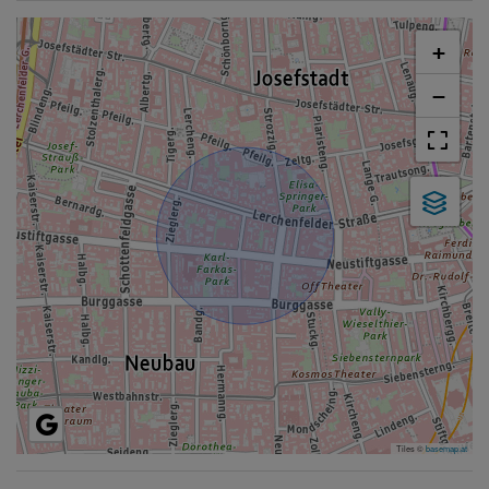
+
−
Tiles ©
basemap.at