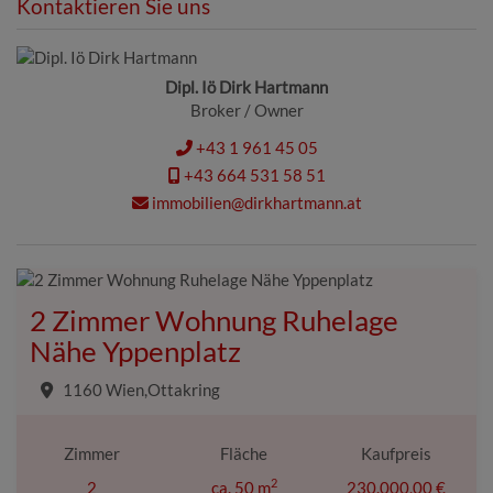
Kontaktieren Sie uns
Dipl. Iö Dirk Hartmann
Broker / Owner
+43 1 961 45 05
+43 664 531 58 51
immobilien@dirkhartmann.at
2 Zimmer Wohnung Ruhelage
Nähe Yppenplatz
1160 Wien,Ottakring
Zimmer
Fläche
Kaufpreis
2
2
ca. 50 m
230.000,00 €